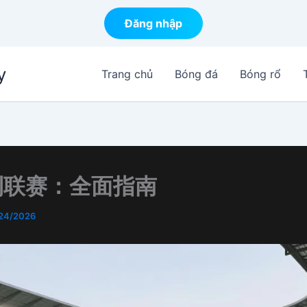
Đăng nhập
y
Trang chủ
Bóng đá
Bóng rổ
利联赛：全面指南
24/2026