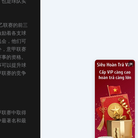
，也是球队实
意乙联赛的前三
激励着各支球
机会，他们可
外，意甲联赛
赛事的资格。
×
事可以提升球
甲联赛的竞争
甲联赛中取得
中最著名和最