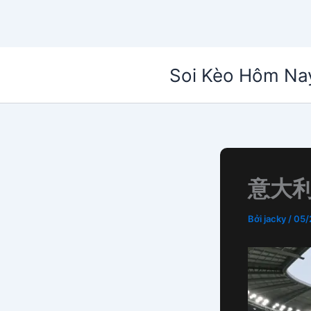
Nhảy
Soi Kèo Hôm Na
tới
nội
dung
意大
Bởi
jacky
/
05/