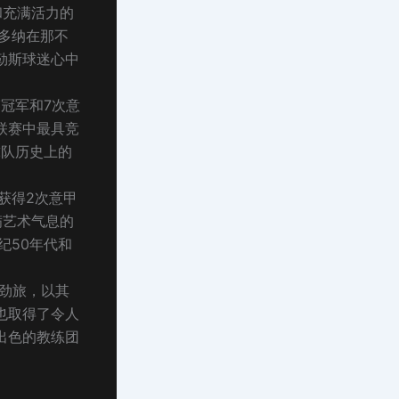
和充满活力的
多纳在那不
勒斯球迷心中
冠军和7次意
联赛中最具竞
球队历史上的
获得2次意甲
满艺术气息的
纪50年代和
劲旅，以其
也取得了令人
出色的教练团