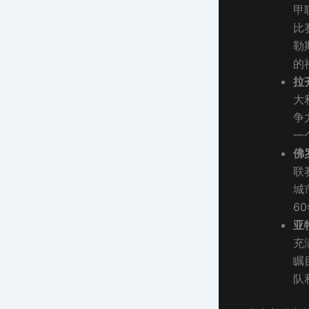
甲
比
勒
的
拉
大
争
一
佛罗
联
城
6
亚
充
瞩
队