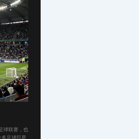
业足球联赛，也
众多足球巨星