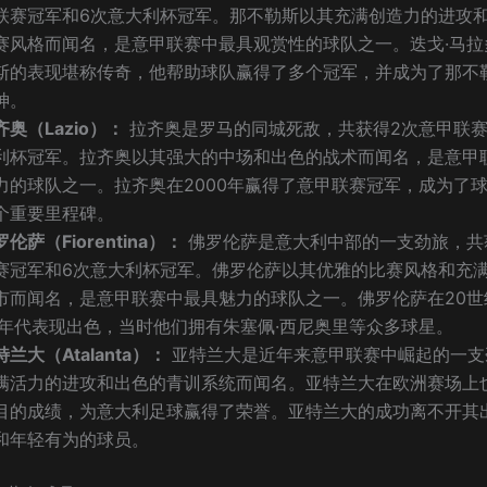
联赛冠军和6次意大利杯冠军。那不勒斯以其充满创造力的进攻
赛风格而闻名，是意甲联赛中最具观赏性的球队之一。迭戈·马拉
斯的表现堪称传奇，他帮助球队赢得了多个冠军，并成为了那不
神。
齐奥（Lazio）：
拉齐奥是罗马的同城死敌，共获得2次意甲联赛
利杯冠军。拉齐奥以其强大的中场和出色的战术而闻名，是意甲
力的球队之一。拉齐奥在2000年赢得了意甲联赛冠军，成为了
个重要里程碑。
伦萨（Fiorentina）：
佛罗伦萨是意大利中部的一支劲旅，共
赛冠军和6次意大利杯冠军。佛罗伦萨以其优雅的比赛风格和充
市而闻名，是意甲联赛中最具魅力的球队之一。佛罗伦萨在20世
0年代表现出色，当时他们拥有朱塞佩·西尼奥里等众多球星。
特兰大（Atalanta）：
亚特兰大是近年来意甲联赛中崛起的一支
满活力的进攻和出色的青训系统而闻名。亚特兰大在欧洲赛场上
目的成绩，为意大利足球赢得了荣誉。亚特兰大的成功离不开其
和年轻有为的球员。