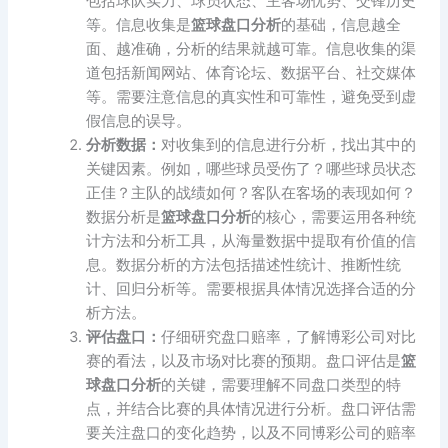
包括球队实力、球员状态、主客场优势、交锋历史
等。信息收集是
篮球盘口分析
的基础，信息越全
面、越准确，分析的结果就越可靠。信息收集的渠
道包括新闻网站、体育论坛、数据平台、社交媒体
等。需要注意信息的真实性和可靠性，避免受到虚
假信息的误导。
分析数据：
对收集到的信息进行分析，找出其中的
关键因素。例如，哪些球员受伤了？哪些球员状态
正佳？主队的战绩如何？客队在客场的表现如何？
数据分析是
篮球盘口分析
的核心，需要运用各种统
计方法和分析工具，从海量数据中提取有价值的信
息。数据分析的方法包括描述性统计、推断性统
计、回归分析等。需要根据具体情况选择合适的分
析方法。
评估盘口：
仔细研究盘口赔率，了解博彩公司对比
赛的看法，以及市场对比赛的预期。盘口评估是
篮
球盘口分析
的关键，需要理解不同盘口类型的特
点，并结合比赛的具体情况进行分析。盘口评估需
要关注盘口的变化趋势，以及不同博彩公司的赔率