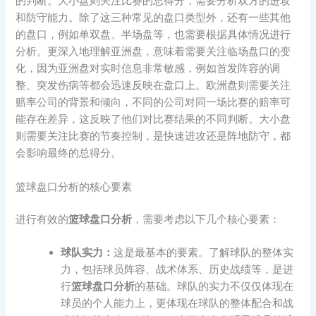
的判断。大小盘则关注比赛的总得分，需要分析双方的进攻
和防守能力。除了这三种常见的盘口类型外，还有一些其他
的盘口，例如单双盘、半场盘等，也需要根据具体情况进行
分析。更深入地理解亚洲盘，意味着需要关注临场盘口的变
化，因为亚洲盘对实时信息非常敏感，例如首发阵容的调
整、突发伤病等都会迅速反映在盘口上。欧洲盘则需要关注
赔率公司的背景和倾向，不同的公司对同一场比赛的赔率可
能存在差异，这反映了他们对比赛结果的不同判断。大小盘
则需要关注比赛的节奏控制，是快速进攻还是阵地防守，都
会影响最终的总得分。
篮球盘口分析的核心要素
进行有效的
篮球盘口分析
，需要考虑以下几个核心要素：
球队实力：
这是最基本的要素。了解球队的整体实
力，包括球员阵容、战术体系、历史战绩等，是进
行
篮球盘口分析
的基础。球队的实力不仅仅体现在
球员的个人能力上，更体现在球队的整体配合和战