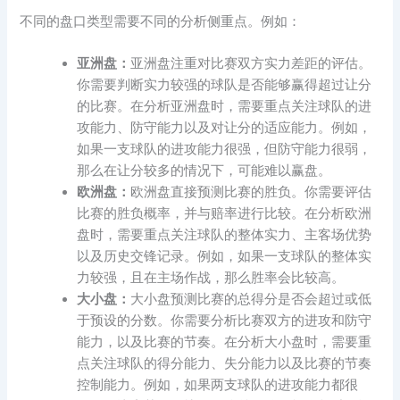
不同的盘口类型需要不同的分析侧重点。例如：
亚洲盘：
亚洲盘注重对比赛双方实力差距的评估。
你需要判断实力较强的球队是否能够赢得超过让分
的比赛。在分析亚洲盘时，需要重点关注球队的进
攻能力、防守能力以及对让分的适应能力。例如，
如果一支球队的进攻能力很强，但防守能力很弱，
那么在让分较多的情况下，可能难以赢盘。
欧洲盘：
欧洲盘直接预测比赛的胜负。你需要评估
比赛的胜负概率，并与赔率进行比较。在分析欧洲
盘时，需要重点关注球队的整体实力、主客场优势
以及历史交锋记录。例如，如果一支球队的整体实
力较强，且在主场作战，那么胜率会比较高。
大小盘：
大小盘预测比赛的总得分是否会超过或低
于预设的分数。你需要分析比赛双方的进攻和防守
能力，以及比赛的节奏。在分析大小盘时，需要重
点关注球队的得分能力、失分能力以及比赛的节奏
控制能力。例如，如果两支球队的进攻能力都很