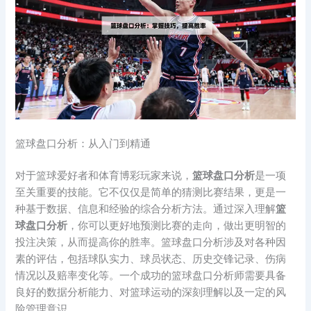
篮球盘口分析：从入门到精通
对于篮球爱好者和体育博彩玩家来说，
篮球盘口分析
是一项
至关重要的技能。它不仅仅是简单的猜测比赛结果，更是一
种基于数据、信息和经验的综合分析方法。通过深入理解
篮
球盘口分析
，你可以更好地预测比赛的走向，做出更明智的
投注决策，从而提高你的胜率。篮球盘口分析涉及对各种因
素的评估，包括球队实力、球员状态、历史交锋记录、伤病
情况以及赔率变化等。一个成功的篮球盘口分析师需要具备
良好的数据分析能力、对篮球运动的深刻理解以及一定的风
险管理意识。