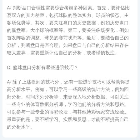
A: 判断盘口合理性需要综合考虑多种因素。首先，要评估比
赛双方的实力差距，包括球队的整体实力、球员的状态、主
客场优势等。其次，要关注盘口的历史数据，例如历史盘口
的赢盘率、大小球的概率等。第三，要关注临场变化，例如
首发阵容的调整、球员的赛前状态等。最后，要结合自己的
分析，判断盘口是否合理。如果盘口与自己的分析结果存在
较大差异，需要重新评估自己的分析，或者谨慎投注。
Q: 篮球盘口分析有哪些进阶技巧？
A: 除了上述提到的技巧外，还有一些进阶技巧可以帮助你提
高分析水平。例如，可以学习一些高级的统计方法，例如回
归分析、时间序列分析等，来更深入地分析数据。可以关注
一些专业的体育数据分析师，学习他们的分析方法和思路。
可以参与一些专业的博彩论坛，与其他博彩玩家交流经验。
最重要的是，要不断学习、实践和反思，才能不断提高自己
的分析水平。