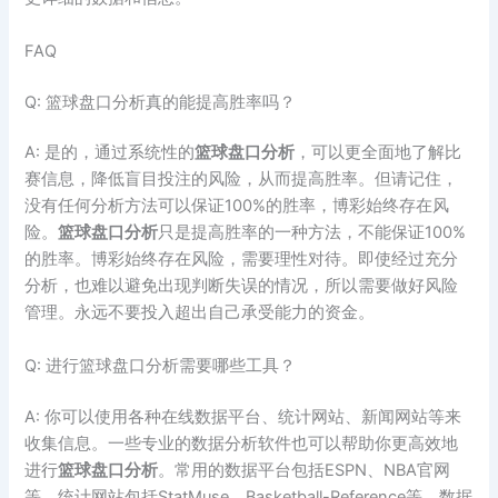
FAQ
Q: 篮球盘口分析真的能提高胜率吗？
A: 是的，通过系统性的
篮球盘口分析
，可以更全面地了解比
赛信息，降低盲目投注的风险，从而提高胜率。但请记住，
没有任何分析方法可以保证100%的胜率，博彩始终存在风
险。
篮球盘口分析
只是提高胜率的一种方法，不能保证100%
的胜率。博彩始终存在风险，需要理性对待。即使经过充分
分析，也难以避免出现判断失误的情况，所以需要做好风险
管理。永远不要投入超出自己承受能力的资金。
Q: 进行篮球盘口分析需要哪些工具？
A: 你可以使用各种在线数据平台、统计网站、新闻网站等来
收集信息。一些专业的数据分析软件也可以帮助你更高效地
进行
篮球盘口分析
。常用的数据平台包括ESPN、NBA官网
等，统计网站包括StatMuse、Basketball-Reference等。数据