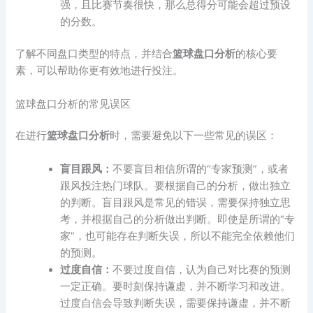
强，且比赛节奏很快，那么总得分可能会超过预设
的分数。
了解不同盘口类型的特点，并结合
篮球盘口分析
的核心要
素，可以帮助你更有效地进行投注。
篮球盘口分析的常见误区
在进行
篮球盘口分析
时，需要避免以下一些常见的误区：
盲目跟风：
不要盲目相信所谓的“专家预测”，或者
跟风投注热门球队。要根据自己的分析，做出独立
的判断。盲目跟风是常见的错误，需要保持独立思
考，并根据自己的分析做出判断。即使是所谓的“专
家”，也可能存在判断失误，所以不能完全依赖他们
的预测。
过度自信：
不要过度自信，认为自己对比赛的预测
一定正确。要时刻保持谦虚，并不断学习和改进。
过度自信会导致判断失误，需要保持谦虚，并不断