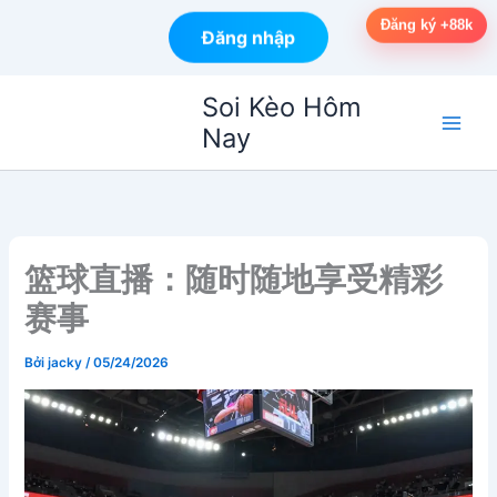
Đăng ký +88k
Đăng nhập
Nhảy
Soi Kèo Hôm
tới
Nay
nội
dung
篮球直播：随时随地享受精彩
赛事
Bởi
jacky
/
05/24/2026