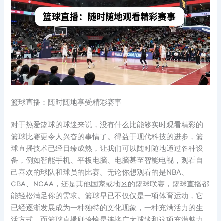
篮球直播：随时随地享受精彩赛事
对于热爱篮球的球迷来说，没有什么比能够实时观看精彩的
篮球比赛更令人兴奋的事情了。得益于现代科技的进步，篮
球直播技术已经日臻成熟，让我们可以随时随地通过各种设
备，例如智能手机、平板电脑、电脑甚至智能电视，观看自
己喜欢的球队和球员的比赛。无论你想观看的是NBA、
CBA、NCAA，还是其他国家或地区的篮球联赛，篮球直播都
能轻松满足你的需求。篮球早已不仅仅是一项体育运动，它
已经逐渐发展成为一种独特的文化现象，一种充满活力的生
活方式，而篮球直播则恰恰是连接广大球迷和这项充满魅力