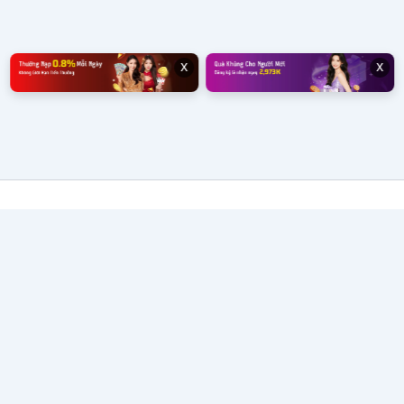
x
x
klive
Giới Hạn Địa Lý Và Điều Khoản Người Dùng
Dịch vụ và các bộ lọc thông số của chúng tôi chỉ cung cấp cho
đối tượng người dùng từ đủ 18 tuổi trở lên, có đầy đủ năng lực
hành vi dân sự pháp định. Hệ thống nghiêm cấm việc truy cập,