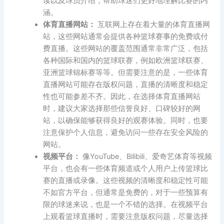
读以及球员介绍，帮助球迷们更好地理解比赛的内
涵。
体育直播网站：
互联网上存在着大量的体育直播网
站，这些网站通常会提供各种篮球赛事的免费或付
费直播。这些网站的覆盖范围通常非常广泛，包括
各种国际和国内的篮球联赛，例如欧洲篮球联赛、
亚洲篮球锦标赛等等。但需要注意的是，一些体育
直播网站可能存在版权问题，直播的清晰度和稳定
性也可能参差不齐。因此，在选择体育直播网站
时，建议大家选择那些信誉良好、口碑较好的网
站，以确保能够获得良好的观赛体验。同时，也要
注意保护个人信息，避免访问一些存在安全风险的
网站。
视频平台：
像YouTube、Bilibili、爱奇艺体育等视频
平台，也会有一些体育频道或个人用户上传篮球比
赛的直播或录像。这些视频的清晰度和稳定性可能
不如官方平台，但通常是免费的，对于一些预算有
限的球迷来说，也是一个不错的选择。在视频平台
上观看篮球直播时，需要注意版权问题，尽量选择