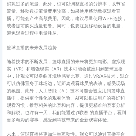
消耗过多的流量。此外，也可以调整直播的分辨率，以节省
流量。移动数据流量费用较高，如果使用移动数据观看直
播，可能会产生高额费用。因此，建议尽量使用Wi-Fi连接，
或者提前购买流量套餐。同时，也要注意移动设备的电量，
避免观看过程中电量耗尽。
篮球直播的未来发展趋势
随着技术的不断发展，篮球直播的未来将更加精彩。虚拟现
实（VR）和增强现实（AR）技术可能会被应用到篮球直播
中，让观众可以身临其境地感受比赛。通过VR/AR技术，观众
可以仿佛置身于球场边，近距离观看球员的表演，感受现场
的氛围。此外，人工智能（AI）技术可能会被应用到篮球直
播中，提供更个性化的观看体验。AI可以根据用户的喜好和
观看习惯，推荐相关的比赛和内容，提供更精准的赛事分析
和解说。也许有一天，我们能通过 j1联赛 的直播平台，看到
更多精彩的赛事，感受到科技带来的全新观赛体验。
未来，篮球直播将更加注重互动性。观众可以通过直播平台