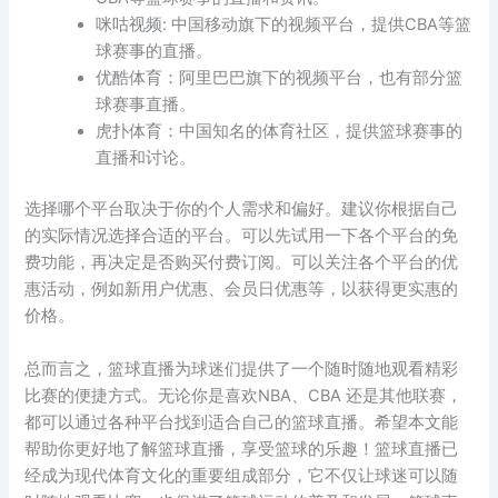
咪咕视频: 中国移动旗下的视频平台，提供CBA等篮
球赛事的直播。
优酷体育：阿里巴巴旗下的视频平台，也有部分篮
球赛事直播。
虎扑体育：中国知名的体育社区，提供篮球赛事的
直播和讨论。
选择哪个平台取决于你的个人需求和偏好。建议你根据自己
的实际情况选择合适的平台。可以先试用一下各个平台的免
费功能，再决定是否购买付费订阅。可以关注各个平台的优
惠活动，例如新用户优惠、会员日优惠等，以获得更实惠的
价格。
总而言之，篮球直播为球迷们提供了一个随时随地观看精彩
比赛的便捷方式。无论你是喜欢NBA、CBA 还是其他联赛，
都可以通过各种平台找到适合自己的篮球直播。希望本文能
帮助你更好地了解篮球直播，享受篮球的乐趣！篮球直播已
经成为现代体育文化的重要组成部分，它不仅让球迷可以随