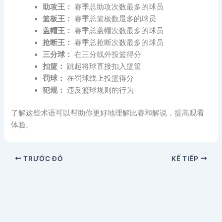
助攻王：
赛季总助攻次数最多的球员
篮板王：
赛季总篮板数最多的球员
盖帽王：
赛季总盖帽次数最多的球员
抢断王：
赛季总抢断次数最多的球员
三分球：
在三分线外投篮得分
扣篮：
跳起将球直接扣入篮筐
罚球：
在罚球线上投篮得分
犯规：
违反篮球规则的行为
了解这些术语可以帮助你更好地理解比赛和解说，提高观看
体验。
TRƯỚC ĐÓ
KẾ TIẾP