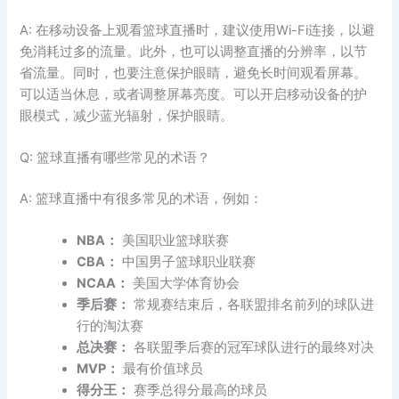
A: 在移动设备上观看篮球直播时，建议使用Wi-Fi连接，以避
免消耗过多的流量。此外，也可以调整直播的分辨率，以节
省流量。同时，也要注意保护眼睛，避免长时间观看屏幕。
可以适当休息，或者调整屏幕亮度。可以开启移动设备的护
眼模式，减少蓝光辐射，保护眼睛。
Q: 篮球直播有哪些常见的术语？
A: 篮球直播中有很多常见的术语，例如：
NBA：
美国职业篮球联赛
CBA：
中国男子篮球职业联赛
NCAA：
美国大学体育协会
季后赛：
常规赛结束后，各联盟排名前列的球队进
行的淘汰赛
总决赛：
各联盟季后赛的冠军球队进行的最终对决
MVP：
最有价值球员
得分王：
赛季总得分最高的球员