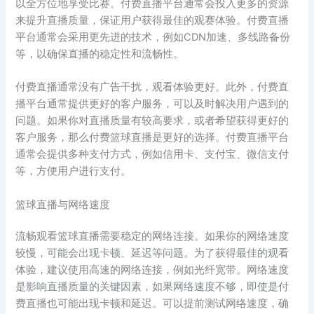
以全方位地享受比赛。付费直播平台通常会投入更多的资源
来提升直播质量，保证用户获得最佳的观赛体验。付费直播
平台通常会采用更先进的技术，例如CDN加速、多线路备份
等，以确保直播的稳定性和流畅性。
付费直播通常没有广告干扰，观看体验更好。此外，付费直
播平台通常提供更好的客户服务，可以及时解决用户遇到的
问题。如果你对直播质量有较高要求，或者希望获得更好的
客户服务，那么付费篮球直播是更好的选择。付费直播平台
通常会提供多种支付方式，例如信用卡、支付宝、微信支付
等，方便用户进行支付。
篮球直播与网络速度
流畅观看篮球直播需要稳定的网络连接。如果你的网络速度
较慢，可能会出现卡顿、延迟等问题。为了获得最佳的观看
体验，建议使用高速的网络连接，例如光纤宽带。网络速度
是影响直播质量的关键因素，如果网络速度不够，即使是付
费直播也可能出现卡顿和延迟。可以提前测试网络速度，确