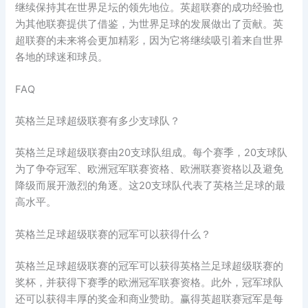
继续保持其在世界足坛的领先地位。英超联赛的成功经验也
为其他联赛提供了借鉴，为世界足球的发展做出了贡献。英
超联赛的未来将会更加精彩，因为它将继续吸引着来自世界
各地的球迷和球员。
FAQ
英格兰足球超级联赛有多少支球队？
英格兰足球超级联赛由20支球队组成。每个赛季，20支球队
为了争夺冠军、欧洲冠军联赛资格、欧洲联赛资格以及避免
降级而展开激烈的角逐。这20支球队代表了英格兰足球的最
高水平。
英格兰足球超级联赛的冠军可以获得什么？
英格兰足球超级联赛的冠军可以获得英格兰足球超级联赛的
奖杯，并获得下赛季的欧洲冠军联赛资格。此外，冠军球队
还可以获得丰厚的奖金和商业赞助。赢得英超联赛冠军是每