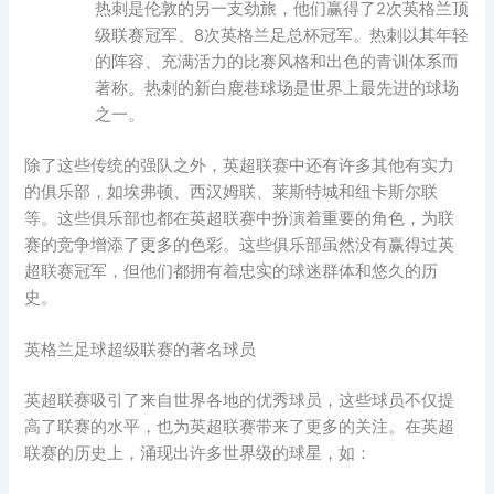
热刺是伦敦的另一支劲旅，他们赢得了2次英格兰顶
级联赛冠军、8次英格兰足总杯冠军。热刺以其年轻
的阵容、充满活力的比赛风格和出色的青训体系而
著称。热刺的新白鹿巷球场是世界上最先进的球场
之一。
除了这些传统的强队之外，英超联赛中还有许多其他有实力
的俱乐部，如埃弗顿、西汉姆联、莱斯特城和纽卡斯尔联
等。这些俱乐部也都在英超联赛中扮演着重要的角色，为联
赛的竞争增添了更多的色彩。这些俱乐部虽然没有赢得过英
超联赛冠军，但他们都拥有着忠实的球迷群体和悠久的历
史。
英格兰足球超级联赛的著名球员
英超联赛吸引了来自世界各地的优秀球员，这些球员不仅提
高了联赛的水平，也为英超联赛带来了更多的关注。在英超
联赛的历史上，涌现出许多世界级的球星，如：