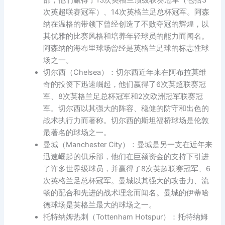
次英超联赛冠军）、14次英格兰足总杯冠军。阿森
纳在温格的带领下曾经创造了不败夺冠的辉煌，以
其优雅的比赛风格和培养年轻球员的能力而闻名。
阿森纳的海布里球场曾经是英格兰足球的标志性球
场之一。
切尔西（Chelsea）：切尔西近年来在阿布拉莫维
奇的投资下迅速崛起，他们赢得了6次英超联赛冠
军、8次英格兰足总杯冠军和2次欧洲冠军联赛冠
军。切尔西以其强大的阵容、稳健的防守和出色的
战术执行力而著称。切尔西的斯坦福桥球场是伦敦
最著名的球场之一。
曼城（Manchester City）：曼城是另一支在近年来
迅速崛起的俱乐部，他们在巨额资金的支持下引进
了许多世界级球员，并赢得了8次英超联赛冠军、6
次英格兰足总杯冠军。曼城以其强大的攻击力、流
畅的配合和先进的战术理念而闻名。曼城的伊蒂哈
德球场是英格兰最大的球场之一。
托特纳姆热刺（Tottenham Hotspur）：托特纳姆