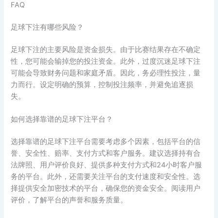
FAQ
足球下注有哪些风险？
足球下注的主要风险是资金损失。由于比赛结果存在不确定
性，您可能会输掉您的投注资金。此外，过度沉迷足球下注
可能会导致财务问题和家庭矛盾。因此，务必理性投注，量
力而行。设定明确的预算，控制投注频率，并避免追逐损
失。
如何选择靠谱的足球下注平台？
选择靠谱的足球下注平台需要考虑多个因素，包括平台的信
誉、安全性、赔率、支付方式和客户服务。建议选择持有合
法牌照、用户评价良好、提供多种支付方式和24小时客户服
务的平台。此外，还需要关注平台的支付速度和安全性。选
择提供安全加密技术的平台，确保您的资金安全。阅读用户
评价，了解平台的声誉和服务质量。