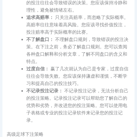
的投注往往会导致错误的决策。您应该保持冷静和
理性，避免被情绪左右。
追求高赔率：
只关注高赔率，而忽略了实际概率。
高赔率往往意味着高风险。您应该寻找价值投注，
投注赔率高于实际概率的比赛。
不了解盘口：
不理解盘口规则，导致错误的投注决
策。在下注之前，务必了解盘口规则。您可以查阅
各种盘口解释和分析文章，了解不同盘口的含义和
特点。
过度自信：
赢了几次就认为自己是专家，过度自信
往往会导致失败。您应该保持谦虚和谨慎，不断学
习和提高自己的投注技巧。
不记录投注记录：
不记录投注记录，无法分析自己
的投注策略。记录投注记录可以帮助您了解自己的
优势和劣势，并改进您的投注策略。您可以使用电
子表格或专业的投注记录软件来记录您的投注记
录。
高级足球下注策略