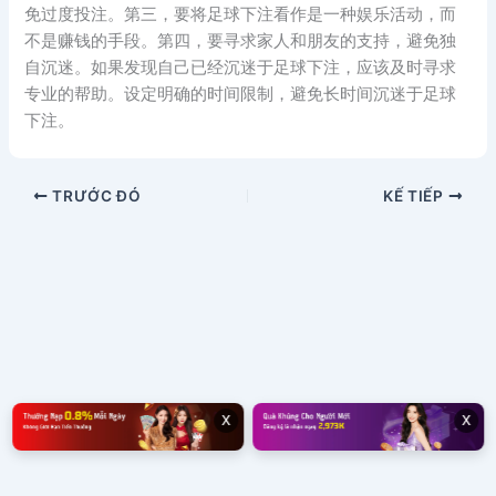
免过度投注。第三，要将足球下注看作是一种娱乐活动，而
不是赚钱的手段。第四，要寻求家人和朋友的支持，避免独
自沉迷。如果发现自己已经沉迷于足球下注，应该及时寻求
专业的帮助。设定明确的时间限制，避免长时间沉迷于足球
下注。
TRƯỚC ĐÓ
KẾ TIẾP
x
x