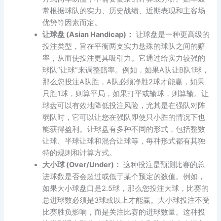
常根据球队的实力、历史战绩、近期表现和主客场
优势等因素而定。
让球盘 (Asian Handicap)：
让球盘是一种更高级的
投注类型，旨在平衡两支实力悬殊的球队之间的赔
率，从而使投注更具吸引力。它通过给实力较强的
球队“让球”来调整赔率。例如，如果A队让B队1球，
那么您投注A队胜，A队必须净胜2球才能赢，如果
只胜1球，则算平局，如果打平或输球，则算输。让
球盘可以有效地降低投注风险，尤其是在强队对阵
弱队时，它可以让您在强队即使只小胜的情况下也
能获得盈利。让球盘有多种不同的形式，包括整数
让球、半球让球和混合让球等，每种形式都有其独
特的规则和计算方式。
大小球 (Over/Under)：
这种投注是预测比赛的总
进球数是否会超过或低于某个预定的数值。例如，
如果大小球盘口是2.5球，那么您投注大球，比赛的
总进球数必须是3球或以上才能赢。大小球投注不受
比赛胜负影响，而是关注比赛的进球数量。这种投