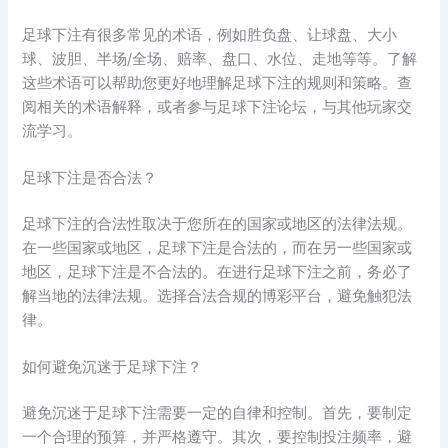
足球下注有很多常见的术语，例如胜负盘、让球盘、大小
球、波胆、半场/全场、赔率、盘口、水位、走地等等。了解
这些术语可以帮助您更好地理解足球下注的规则和策略。查
阅相关的术语解释，或者参与足球下注论坛，与其他玩家交
流学习。
足球下注是否合法？
足球下注的合法性取决于您所在的国家或地区的法律法规。
在一些国家或地区，足球下注是合法的，而在另一些国家或
地区，足球下注是不合法的。在进行足球下注之前，务必了
解当地的法律法规。选择合法合规的博彩平台，避免触犯法
律。
如何避免沉迷于足球下注？
避免沉迷于足球下注需要一定的自律和控制。首先，要制定
一个合理的预算，并严格遵守。其次，要控制投注频率，避