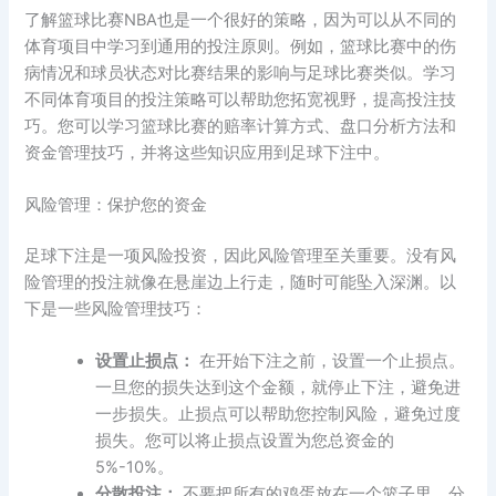
了解篮球比赛NBA也是一个很好的策略，因为可以从不同的
体育项目中学习到通用的投注原则。例如，篮球比赛中的伤
病情况和球员状态对比赛结果的影响与足球比赛类似。学习
不同体育项目的投注策略可以帮助您拓宽视野，提高投注技
巧。您可以学习篮球比赛的赔率计算方式、盘口分析方法和
资金管理技巧，并将这些知识应用到足球下注中。
风险管理：保护您的资金
足球下注是一项风险投资，因此风险管理至关重要。没有风
险管理的投注就像在悬崖边上行走，随时可能坠入深渊。以
下是一些风险管理技巧：
设置止损点：
在开始下注之前，设置一个止损点。
一旦您的损失达到这个金额，就停止下注，避免进
一步损失。止损点可以帮助您控制风险，避免过度
损失。您可以将止损点设置为您总资金的
5%-10%。
分散投注：
不要把所有的鸡蛋放在一个篮子里。分