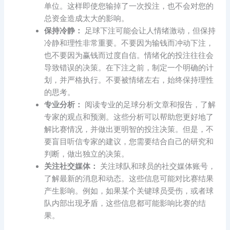
单位。这样即使您输掉了一次投注，也不会对您的
总资金造成太大的影响。
保持冷静：
足球下注可能会让人情绪激动，但保持
冷静和理性非常重要。不要因为输钱而冲动下注，
也不要因为赢钱而过度自信。情绪化的投注往往会
导致错误的决策。在下注之前，制定一个明确的计
划，并严格执行。不要被情绪左右，始终保持理性
的思考。
专业分析：
阅读专业的足球分析文章和报告，了解
专家的观点和预测。这些分析可以帮助您更好地了
解比赛情况，并做出更明智的投注决策。但是，不
要盲目听信专家的建议，您需要结合自己的研究和
判断，做出独立的决策。
关注社交媒体：
关注球队和球员的社交媒体账号，
了解最新的消息和动态。这些信息可能对比赛结果
产生影响。例如，如果某个关键球员受伤，或者球
队内部出现矛盾，这些信息都可能影响比赛的结
果。