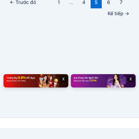
←
Trước đó
1
…
4
5
6
7
Kế tiếp
→
x
x
klive