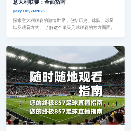
意大利联赛：全面指南
jacky
/
05/24/2026
探索意大利联赛的激情世界，包括历史、球队、球星
以及观看方式。 了解这个顶级足球联赛的方方面面。