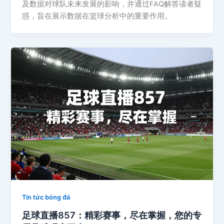
及数据对球队未来发展的影响，并通过FAQ解答读者疑
惑，旨在展示数据在篮球分析中的重要作用。
Tin tức bóng đá
足球直播857：精彩赛事，尽在掌握，您的专