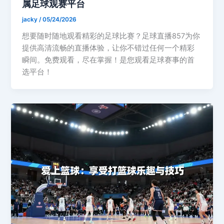
属足球观赛平台
jacky
/
05/24/2026
想要随时随地观看精彩的足球比赛？足球直播857为你
提供高清流畅的直播体验，让你不错过任何一个精彩
瞬间。免费观看，尽在掌握！是您观看足球赛事的首
选平台！